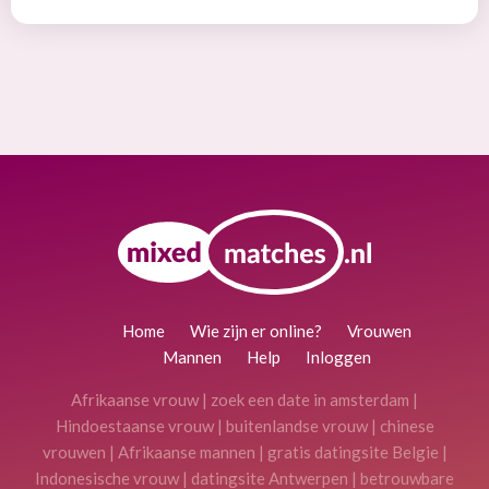
Home
Wie zijn er online?
Vrouwen
Mannen
Help
Inloggen
Afrikaanse vrouw
|
zoek een date in amsterdam
|
Hindoestaanse vrouw
|
buitenlandse vrouw
|
chinese
vrouwen
|
Afrikaanse mannen
|
gratis datingsite Belgie
|
Indonesische vrouw
|
datingsite Antwerpen
|
betrouwbare