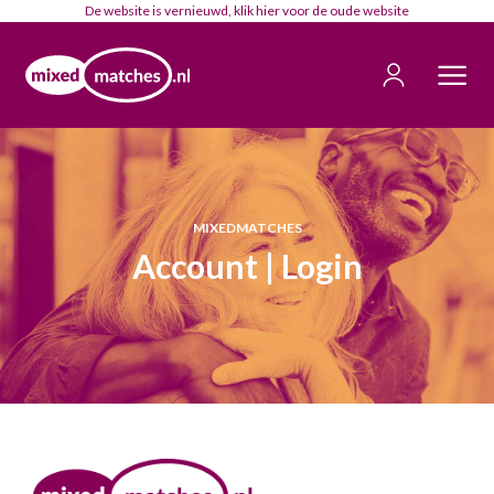
De website is vernieuwd, klik
hier
voor de oude website
MIXEDMATCHES
Account | Login