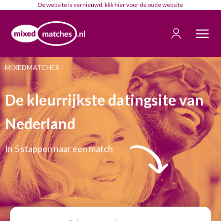
De website is vernieuwd, klik
hier
voor de oude website
MIXEDMATCHES
De kleurrijkste datingsite van
Nederland
In 5 stappen naar een match