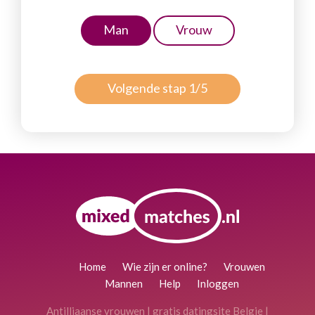
Man
Vrouw
Volgende stap 1/5
Home
Wie zijn er online?
Vrouwen
Mannen
Help
Inloggen
Antilliaanse vrouwen
|
gratis datingsite Belgie
|