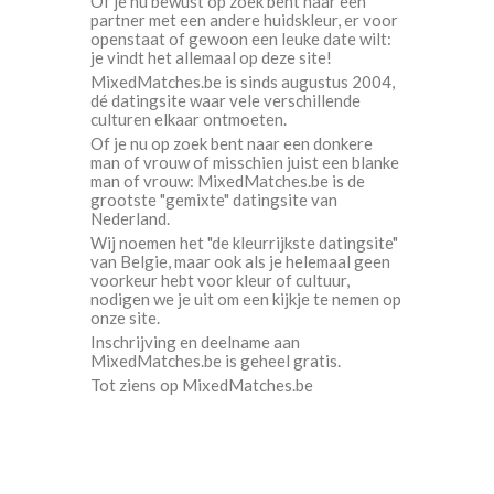
Of je nu bewust op zoek bent naar een
partner met een andere huidskleur, er voor
openstaat of gewoon een leuke date wilt:
je vindt het allemaal op deze site!
MixedMatches.be is sinds augustus 2004,
dé datingsite waar vele verschillende
culturen elkaar ontmoeten.
Of je nu op zoek bent naar een donkere
man of vrouw of misschien juist een blanke
man of vrouw: MixedMatches.be is de
grootste "gemixte" datingsite van
Nederland.
Wij noemen het "de kleurrijkste datingsite"
van Belgie, maar ook als je helemaal geen
voorkeur hebt voor kleur of cultuur,
nodigen we je uit om een kijkje te nemen op
onze site.
Inschrijving en deelname aan
MixedMatches.be is geheel gratis.
Tot ziens op MixedMatches.be