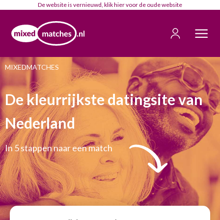
De website is vernieuwd, klik
hier
voor de oude website
MIXEDMATCHES
De kleurrijkste datingsite van
Nederland
In 5 stappen naar een match