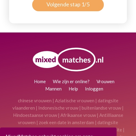
Volgende stap 1/5
Home
Wie zijn er online?
Vrouwen
Mannen
Help
Inloggen
chinese vrouwen
|
Aziatische vrouwen
|
datingsite
vlaanderen
|
Indonesische vrouw
|
buitenlandse vrouw
|
Hindoestaanse vrouw
|
Afrikaanse vrouw
|
Antilliaanse
vrouwen
|
zoek een date in amsterdam
|
datingsite
Antwerpen
|
gratis datingsite Belgie
|
gratis datingsite
|