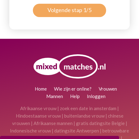
Volgende stap 1/5
Home
Wie zijn er online?
Vrouwen
Mannen
Help
Inloggen
Afrikaanse vrouw
|
zoek een date in amsterdam
|
Hindoestaanse vrouw
|
buitenlandse vrouw
|
chinese
vrouwen
|
Afrikaanse mannen
|
gratis datingsite Belgie
|
Indonesische vrouw
|
datingsite Antwerpen
|
betrouwbare
datingsite
|
Aziatische vrouwen
|
gratis datingsite
|