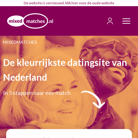
De website is vernieuwd, klik
hier
voor de oude website
MIXEDMATCHES
De kleurrijkste datingsite van
Nederland
In 5 stappen naar een match