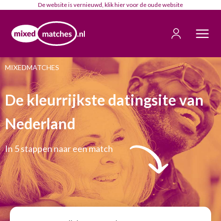
De website is vernieuwd, klik
hier
voor de oude website
MIXEDMATCHES
De kleurrijkste datingsite van
Nederland
In 5 stappen naar een match