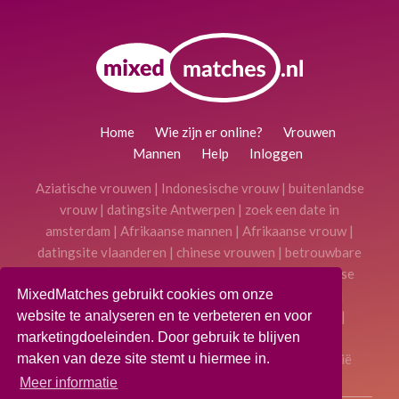
Home
Wie zijn er online?
Vrouwen
Mannen
Help
Inloggen
Aziatische vrouwen
|
Indonesische vrouw
|
buitenlandse
vrouw
|
datingsite Antwerpen
|
zoek een date in
amsterdam
|
Afrikaanse mannen
|
Afrikaanse vrouw
|
datingsite vlaanderen
|
chinese vrouwen
|
betrouwbare
datingsite
|
gratis datingsite Belgie
|
Hindoestaanse
vrouw
|
gratis datingsite
|
Antilliaanse vrouwen
|
MixedMatches gebruikt cookies om onze
Datingsite voor Surinaamse mannen en vrouwen
|
website te analyseren en te verbeteren en voor
Datingsite voor donkere vrouwen en mannen
|
marketingdoeleinden. Door gebruik te blijven
Multiculturele Datingsite voor Nederland en België
maken van deze site stemt u hiermee in.
Meer informatie