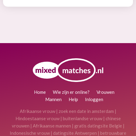
Home
Wie zijn er online?
Vrouwen
Mannen
Help
Inloggen
Afrikaanse vrouw
|
zoek een date in amsterdam
|
Hindoestaanse vrouw
|
buitenlandse vrouw
|
chinese
vrouwen
|
Afrikaanse mannen
|
gratis datingsite Belgie
|
Indonesische vrouw
|
datingsite Antwerpen
|
betrouwbare