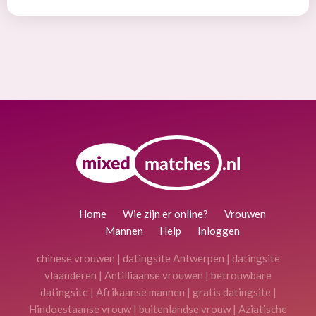
Home
Wie zijn er online?
Vrouwen
Mannen
Help
Inloggen
chinese vrouwen
|
datingsite Antwerpen
|
datingsite
vlaanderen
|
Antilliaanse vrouwen
|
betrouwbare
datingsite
|
Afrikaanse mannen
|
gratis datingsite
|
Hindoestaanse vrouw
|
buitenlandse vrouw
|
Aziatische