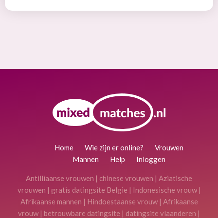
Home
Wie zijn er online?
Vrouwen
Mannen
Help
Inloggen
Antilliaanse vrouwen
|
chinese vrouwen
|
Aziatische
vrouwen
|
gratis datingsite Belgie
|
Indonesische vrouw
|
Afrikaanse mannen
|
Hindoestaanse vrouw
|
Afrikaanse
vrouw
|
betrouwbare datingsite
|
datingsite vlaanderen
|