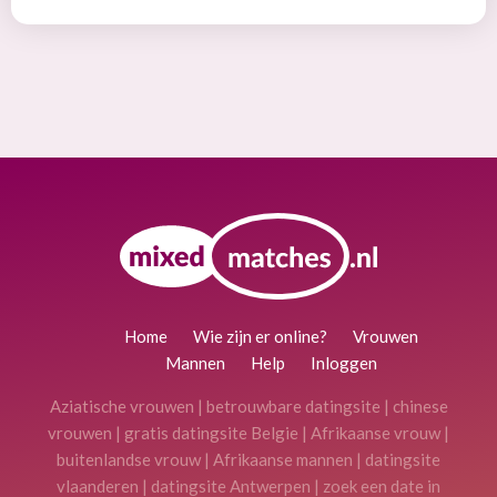
Home
Wie zijn er online?
Vrouwen
Mannen
Help
Inloggen
Aziatische vrouwen
|
betrouwbare datingsite
|
chinese
vrouwen
|
gratis datingsite Belgie
|
Afrikaanse vrouw
|
buitenlandse vrouw
|
Afrikaanse mannen
|
datingsite
vlaanderen
|
datingsite Antwerpen
|
zoek een date in