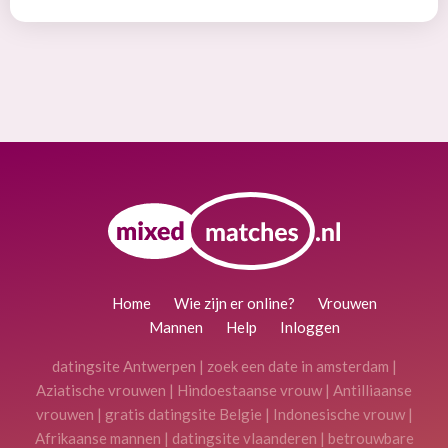
Home
Wie zijn er online?
Vrouwen
Mannen
Help
Inloggen
datingsite Antwerpen
|
zoek een date in amsterdam
|
Aziatische vrouwen
|
Hindoestaanse vrouw
|
Antilliaanse
vrouwen
|
gratis datingsite Belgie
|
Indonesische vrouw
|
Afrikaanse mannen
|
datingsite vlaanderen
|
betrouwbare