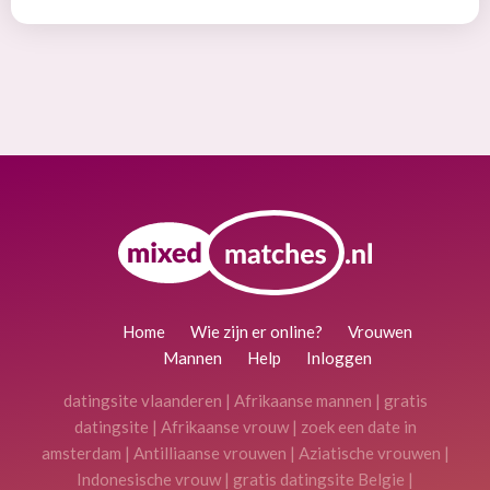
Home
Wie zijn er online?
Vrouwen
Mannen
Help
Inloggen
datingsite vlaanderen
|
Afrikaanse mannen
|
gratis
datingsite
|
Afrikaanse vrouw
|
zoek een date in
amsterdam
|
Antilliaanse vrouwen
|
Aziatische vrouwen
|
Indonesische vrouw
|
gratis datingsite Belgie
|