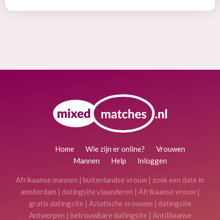
Home
Wie zijn er online?
Vrouwen
Mannen
Help
Inloggen
Afrikaanse mannen
|
buitenlandse vrouw
|
zoek een date in
amsterdam
|
datingsite vlaanderen
|
Afrikaanse vrouw
|
gratis datingsite
|
Aziatische vrouwen
|
datingsite
Antwerpen
|
betrouwbare datingsite
|
Antilliaanse