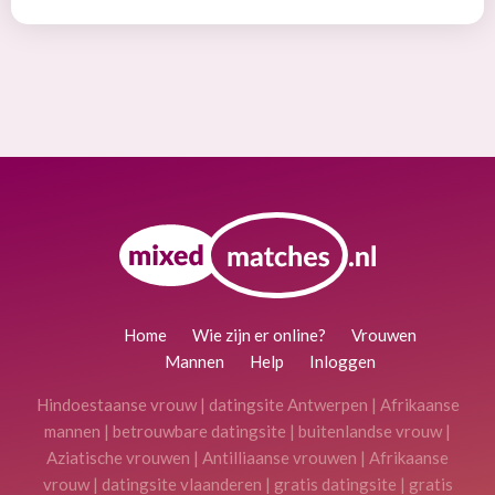
Home
Wie zijn er online?
Vrouwen
Mannen
Help
Inloggen
Hindoestaanse vrouw
|
datingsite Antwerpen
|
Afrikaanse
mannen
|
betrouwbare datingsite
|
buitenlandse vrouw
|
Aziatische vrouwen
|
Antilliaanse vrouwen
|
Afrikaanse
vrouw
|
datingsite vlaanderen
|
gratis datingsite
|
gratis