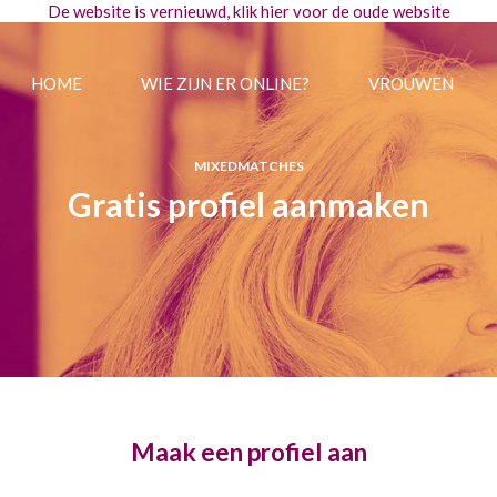
De website is vernieuwd, klik
hier
voor de oude website
HOME
WIE ZIJN ER ONLINE?
VROUWEN
MIXEDMATCHES
Gratis profiel aanmaken
Maak een profiel aan