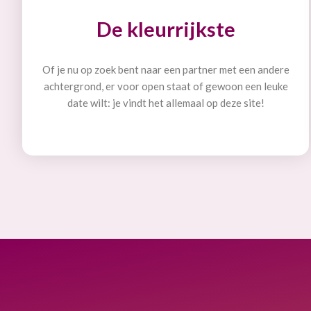
De kleurrijkste
Of je nu op zoek bent naar een partner met een andere
achtergrond, er voor open staat of gewoon een leuke
date wilt: je vindt het allemaal op deze site!