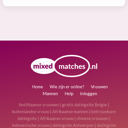
Home
Wie zijn er online?
Vrouwen
Mannen
Help
Inloggen
Antilliaanse vrouwen
|
gratis datingsite Belgie
|
buitenlandse vrouw
|
Afrikaanse mannen
|
betrouwbare
datingsite
|
Afrikaanse vrouw
|
chinese vrouwen
|
Indonesische vrouw
|
datingsite Antwerpen
|
datingsite