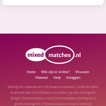
Home
Wie zijn er online?
Vrouwen
Mannen
Help
Inloggen
datingsite vlaanderen
|
Afrikaanse mannen
|
zoek een date
in amsterdam
|
Antilliaanse vrouwen
|
gratis datingsite
Belgie
|
buitenlandse vrouw
|
betrouwbare datingsite
|
gratis datingsite
|
Hindoestaanse vrouw
|
chinese