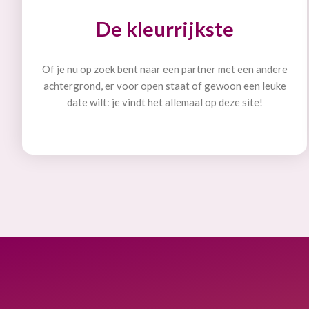
De kleurrijkste
Of je nu op zoek bent naar een partner met een andere
achtergrond, er voor open staat of gewoon een leuke
date wilt: je vindt het allemaal op deze site!