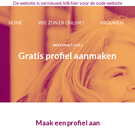
De website is vernieuwd, klik
hier
voor de oude website
HOME
WIE ZIJN ER ONLINE?
VROUWEN
MIXEDMATCHES
Gratis profiel aanmaken
Maak een profiel aan