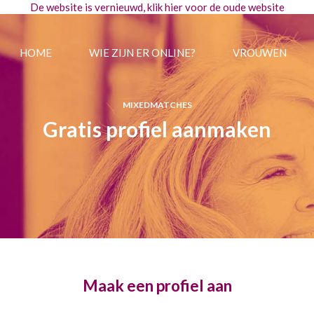
De website is vernieuwd, klik
hier
voor de oude website
HOME
WIE ZIJN ER ONLINE?
VROUWEN
MIXEDMATCHES
Gratis profiel aanmaken
Maak een profiel aan