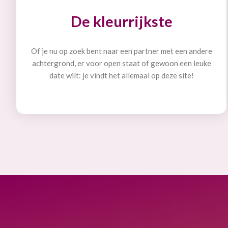
De kleurrijkste
Of je nu op zoek bent naar een partner met een andere
achtergrond, er voor open staat of gewoon een leuke
date wilt: je vindt het allemaal op deze site!