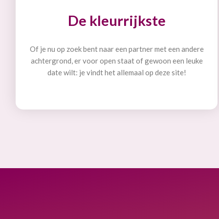
De kleurrijkste
Of je nu op zoek bent naar een partner met een andere
achtergrond, er voor open staat of gewoon een leuke
date wilt: je vindt het allemaal op deze site!