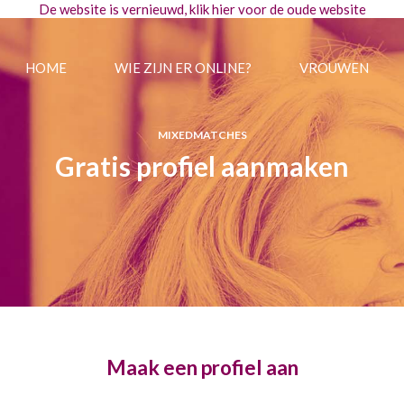
De website is vernieuwd, klik
hier
voor de oude website
HOME
WIE ZIJN ER ONLINE?
VROUWEN
MIXEDMATCHES
Gratis profiel aanmaken
Maak een profiel aan