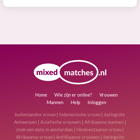
Home
Wie zijn er online?
Vrouwen
Mannen
Help
Inloggen
buitenlandse vrouw
|
Indonesische vrouw
|
datingsite
Antwerpen
|
Aziatische vrouwen
|
Afrikaanse mannen
|
zoek een date in amsterdam
|
Hindoestaanse vrouw
|
Afrikaanse vrouw
|
Antilliaanse vrouwen
|
datingsite