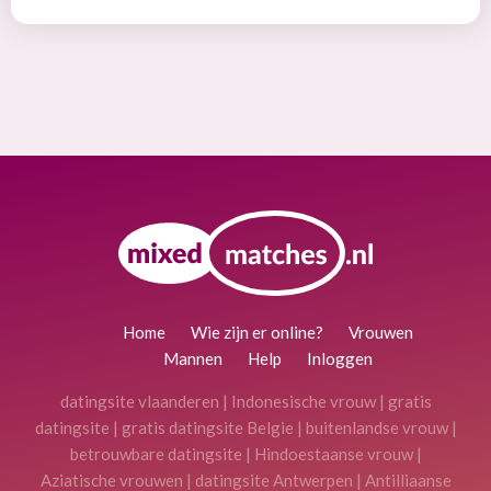
Home
Wie zijn er online?
Vrouwen
Mannen
Help
Inloggen
datingsite vlaanderen
|
Indonesische vrouw
|
gratis
datingsite
|
gratis datingsite Belgie
|
buitenlandse vrouw
|
betrouwbare datingsite
|
Hindoestaanse vrouw
|
Aziatische vrouwen
|
datingsite Antwerpen
|
Antilliaanse