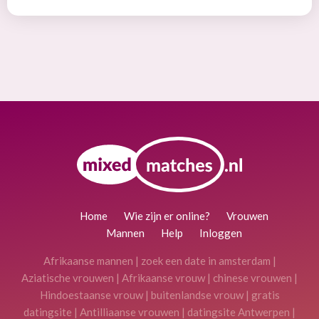
Home
Wie zijn er online?
Vrouwen
Mannen
Help
Inloggen
Afrikaanse mannen
|
zoek een date in amsterdam
|
Aziatische vrouwen
|
Afrikaanse vrouw
|
chinese vrouwen
|
Hindoestaanse vrouw
|
buitenlandse vrouw
|
gratis
datingsite
|
Antilliaanse vrouwen
|
datingsite Antwerpen
|