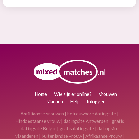
Home
Wie zijn er online?
Vrouwen
Mannen
Help
Inloggen
Antilliaanse vrouwen
|
betrouwbare datingsite
|
Hindoestaanse vrouw
|
datingsite Antwerpen
|
gratis
datingsite Belgie
|
gratis datingsite
|
datingsite
vlaanderen
|
buitenlandse vrouw
|
Afrikaanse vrouw
|