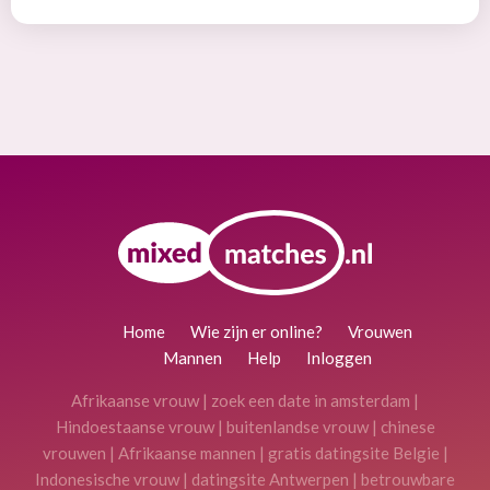
Home
Wie zijn er online?
Vrouwen
Mannen
Help
Inloggen
Afrikaanse vrouw
|
zoek een date in amsterdam
|
Hindoestaanse vrouw
|
buitenlandse vrouw
|
chinese
vrouwen
|
Afrikaanse mannen
|
gratis datingsite Belgie
|
Indonesische vrouw
|
datingsite Antwerpen
|
betrouwbare