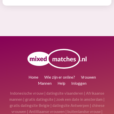
Home
Wie zijn er online?
Vrouwen
Mannen
Help
Inloggen
Indonesische vrouw
|
datingsite vlaanderen
|
Afrikaanse
mannen
|
gratis datingsite
|
zoek een date in amsterdam
|
gratis datingsite Belgie
|
datingsite Antwerpen
|
chinese
vrouwen
|
Antilliaanse vrouwen
|
buitenlandse vrouw
|