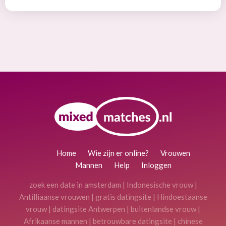
Home
Wie zijn er online?
Vrouwen
Mannen
Help
Inloggen
zoek een date in amsterdam
|
Indonesische vrouw
|
Antilliaanse vrouwen
|
gratis datingsite
|
Hindoestaanse
vrouw
|
datingsite Antwerpen
|
buitenlandse vrouw
|
Afrikaanse mannen
|
betrouwbare datingsite
|
chinese