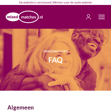
De website is vernieuwd, klik
hier
voor de oude website
MIXEDMATCHES
FAQ
Algemeen