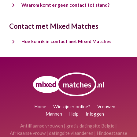
Waarom komt er geen contact tot stand?
Contact met Mixed Matches
Hoe kom ik in contact met Mixed Matches
Home
Wie zijn er online?
Vrouwen
Mannen
Help
Inloggen
Antilliaanse vrouwen
|
gratis datingsite Belgie
|
Afrikaanse vrouw
|
datingsite vlaanderen
|
Hindoestaanse