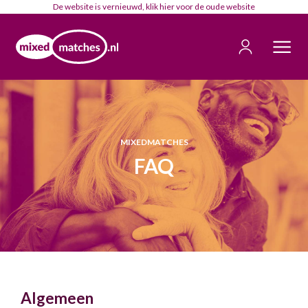
De website is vernieuwd, klik
hier
voor de oude website
MIXEDMATCHES
FAQ
Algemeen