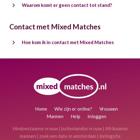
Waarom komt er geen contact tot stand?
Contact met Mixed Matches
Hoe kom ik in contact met Mixed Matches
Home
Wie zijn er online?
Vrouwen
Mannen
Help
Inloggen
Hindoestaanse vrouw
|
buitenlandse vrouw
|
Afrikaanse
mannen
|
zoek een date in amsterdam
|
datingsite