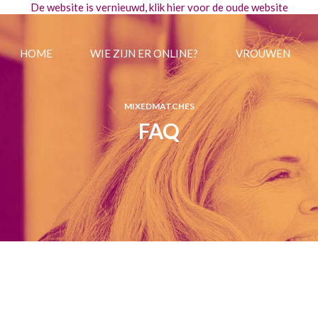
De website is vernieuwd, klik
hier
voor de oude website
HOME
WIE ZIJN ER ONLINE?
VROUWEN
MIXEDMATCHES
FAQ