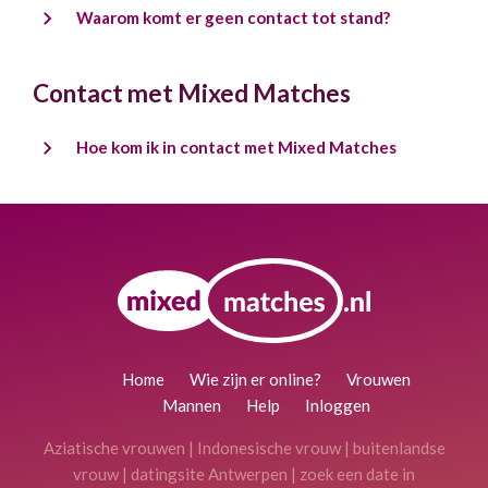
Waarom komt er geen contact tot stand?
Contact met Mixed Matches
Hoe kom ik in contact met Mixed Matches
Home
Wie zijn er online?
Vrouwen
Mannen
Help
Inloggen
Aziatische vrouwen
|
Indonesische vrouw
|
buitenlandse
vrouw
|
datingsite Antwerpen
|
zoek een date in