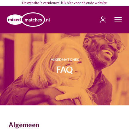
De website is vernieuwd, klik
hier
voor de oude website
MIXEDMATCHES
FAQ
Algemeen